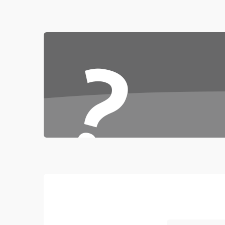
воды
Проблемы с механикой
?
Батарея
Режим работы
Программные сбои