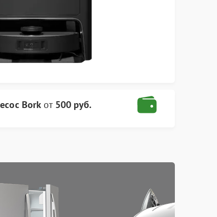
есос Bork
от
500 руб.