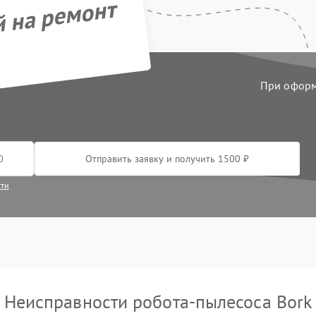
й на ремонт
При оформл
Отправить заявку и получить 1500 ₽
сти
Неисправности робота-пылесоса Bork