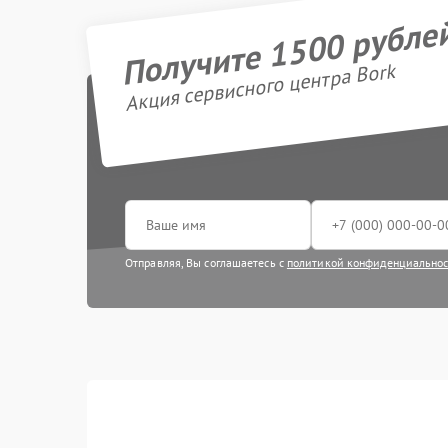
Получите 1500 рубле
Акция сервисного центра Bork
Отправляя, Вы соглашаетесь с
политикой конфиденциально