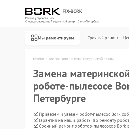
FIX-BORK
Ремонт устройств Bork
Специализированный cервисный центр г.
Санкт-Петербург
Мы ремонтируем
Срочный ремонт
Це
 в Санкт-Петербурге
Робот-пылесос Bork замена материнской платы
Замена материнской
роботе-пылесосе Bor
Петербурге
Привезем и увезем робот-пылесос Bork со
Гарантия на наши работы по ремонту робо
Срочный ремонт роботов-пылесосов Bork в
Ремонт массажных кресел Bork
Ремонт гладильных систем Bork
Ремонт индукционных плит Bork
Ремонт водонагревателей Bork
Ремонт микроволновых печей Bork
Ремонт увлажнителей воздуха Bork
Ремонт очистителей воздуха Bork
Ремонт электросамокатов Bork
Ремонт вертикальных пылесосов Bork