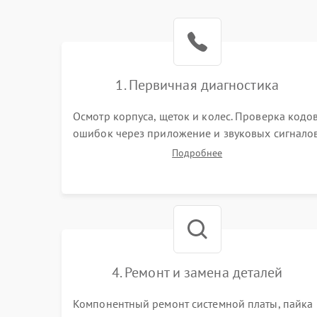
Батарея
Режим работы
Программные сбои
1. Первичная диагностика
Осмотр корпуса, щеток и колес. Проверка кодо
ошибок через приложение и звуковых сигналов
Замер емкости аккумулятора и тестирование
Подробнее
базовой станции зарядки. Оценка работы
лидара, бампера и датчиков падения для
локализации неисправности.
4. Ремонт и замена деталей
Компонентный ремонт системной платы, пайка