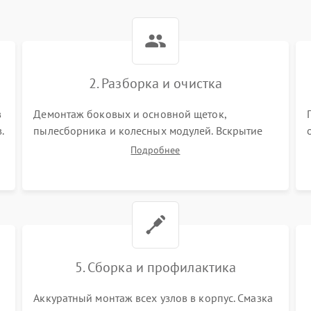
2. Разборка и очистка
в
Демонтаж боковых и основной щеток,
.
пылесборника и колесных модулей. Вскрытие
корпуса робота. Тщательная очистка внутренних
Подробнее
полостей, шестерней и плат от скопившейся
пыли, волос и шерсти животных с
использованием сжатого воздуха и щеток.
5. Сборка и профилактика
Аккуратный монтаж всех узлов в корпус. Смазка