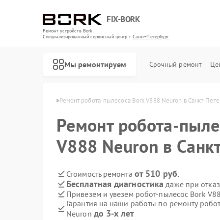
FIX-BORK
Ремонт устройств Bork
Специализированный cервисный центр г.
Санкт-Петербург
Мы ремонтируем
Срочный ремонт
Це
 в Санкт-Петербурге
Ремонт робота-пылесоса Bork V888 Neuron в Санкт-Пет
Ремонт робота-пыле
V888 Neuron в Санк
от 510 руб.
Стоимость ремонта
Бесплатная диагностика
даже при отказ
Привезем и увезем робот-пылесос Bork V8
Гарантия на наши работы по ремонту робо
до 3-х лет
Neuron
Ремонт массажных кресел Bork
Ремонт гладильных систем Bork
Ремонт индукционных плит Bork
Ремонт водонагревателей Bork
Ремонт микроволновых печей Bork
Ремонт увлажнителей воздуха Bork
Ремонт очистителей воздуха Bork
Ремонт электросамокатов Bork
Ремонт вертикальных пылесосов Bork