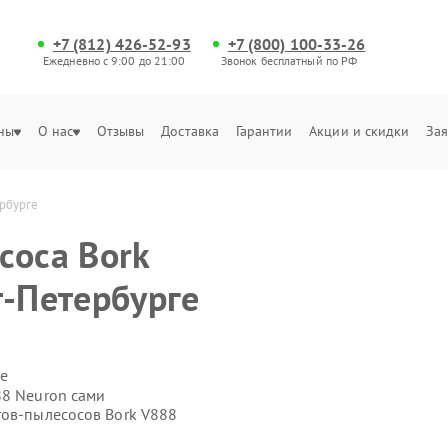
+7 (812) 426-52-93
+7 (800) 100-33-26
Ежедневно с 9:00 до 21:00
Звонок бесплатный по РФ
ны
О нас
Отзывы
Доставка
Гарантии
Акции и скидки
Зая
ербурге
соса Bork
т-Петербурге
е
88 Neuron сами
тов-пылесосов Bork V888