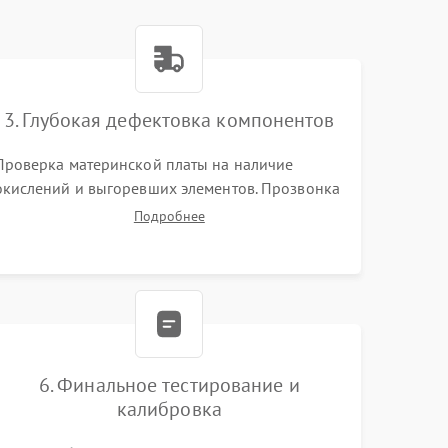
3. Глубокая дефектовка компонентов
Проверка материнской платы на наличие
окислений и выгоревших элементов. Прозвонка
цепей питания, тестирование приводных
Подробнее
моторов колес и турбины всасывания. Оценка
состояния оптических и инфракрасных
датчиков, а также механизма лазерного
дальномера.
6. Финальное тестирование и
калибровка