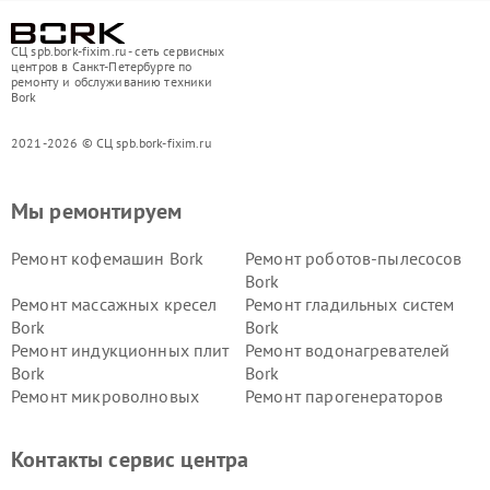
СЦ spb.bork-fixim.ru - сеть сервисных
центров в Санкт-Петербурге по
ремонту и обслуживанию техники
Bork
2021-2026 © СЦ spb.bork-fixim.ru
Мы ремонтируем
Ремонт кофемашин Bork
Ремонт роботов-пылесосов
Bork
Ремонт массажных кресел
Ремонт гладильных систем
Bork
Bork
Ремонт индукционных плит
Ремонт водонагревателей
Bork
Bork
Ремонт микроволновых
Ремонт парогенераторов
печей Bork
Bork
Ремонт увлажнителей
Ремонт пылесосов Bork
Контакты сервис центра
воздуха Bork
Ремонт очистителей воздуха
Ремонт электросамокатов