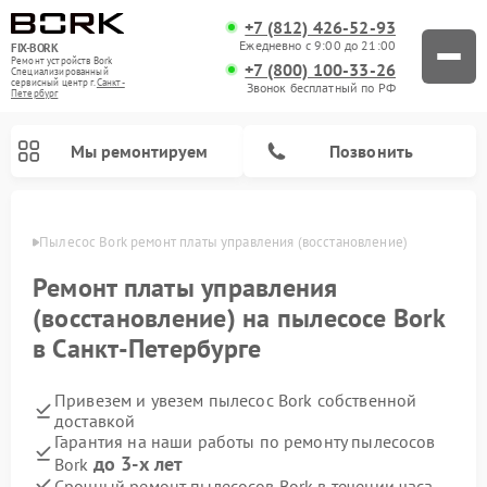
+7 (812) 426-52-93
Ежедневно с 9:00 до 21:00
FIX-BORK
Ремонт устройств Bork
+7 (800) 100-33-26
Специализированный
cервисный центр г.
Санкт-
Звонок бесплатный по РФ
Петербург
Мы ремонтируем
Позвонить
бурге
Пылесос Bork ремонт платы управления (восстановление)
Ремонт платы управления
(восстановление) на пылесосе Bork
в Санкт-Петербурге
Привезем и увезем пылесос Bork собственной
доставкой
Гарантия на наши работы по ремонту пылесосов
Ремонт вертикальных пылесосов Bork
Ремонт индукционных плит Bork
Ремонт микроволновых печей Bork
Ремонт увлажнителей воздуха Bork
Ремонт гладильных систем Bork
Ремонт очистителей воздуха Bork
до 3-х лет
Bork
Срочный ремонт пылесосов Bork в течении часа