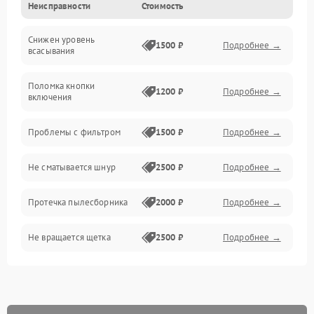
Неисправности
Стоимость
Электропитание
Снижен уровень
Всасывание
1500 ₽
Подробнее →
всасывания
Поломка кнопки
1200 ₽
Подробнее →
включения
Проблемы с фильтром
1500 ₽
Подробнее →
Не сматывается шнур
2500 ₽
Подробнее →
Протечка пылесборника
2000 ₽
Подробнее →
Не вращается щетка
2500 ₽
Подробнее →
Шум при работе
2500 ₽
Подробнее →
Поломка контейнера для
1500 ₽
Подробнее →