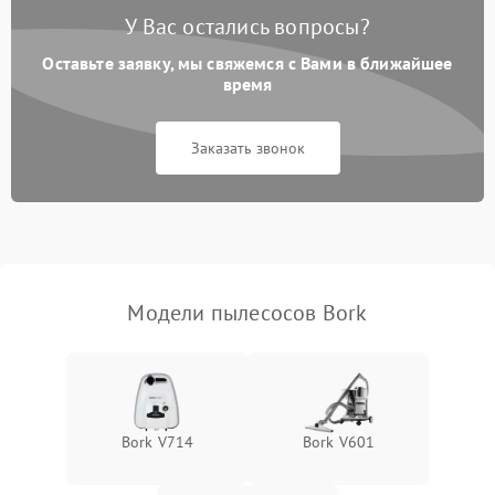
пыли
У Вас остались вопросы?
Оставьте заявку, мы свяжемся с Вами в ближайшее
Плохая уборка шерсти
2400 ₽
Подробнее →
или волос
время
Заказать звонок
Модели пылесосов Bork
Bork V714
Bork V601