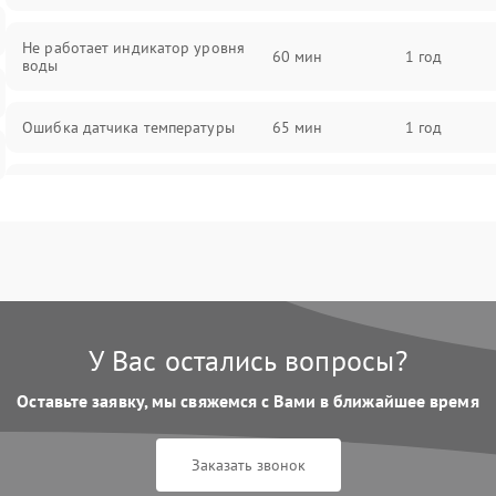
Не работает индикатор уровня
60 мин
1 год
воды
Ошибка датчика температуры
65 мин
1 год
Не работает индикатор
55 мин
1 год
Ошибка платы управления
75 мин
1 год
Сбой режима работы
70 мин
1 год
У Вас остались вопросы?
Не сохраняет настройки
65 мин
1 год
Оставьте заявку, мы свяжемся с Вами в ближайшее время
Не включается
60 мин
1 год
Заказать звонок