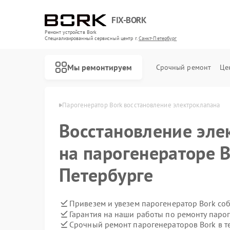
FIX-BORK
Ремонт устройств Bork
Специализированный cервисный центр г.
Санкт-Петербург
Мы ремонтируем
Срочный ремонт
Це
 в Санкт-Петербурге
Парогенератор Bork восстановление электроклапана
Восстановление эле
на парогенераторе B
Петербурге
Привезем и увезем парогенератор Bork со
Гарантия на наши работы по ремонту паро
Срочный ремонт парогенераторов Bork в т
Ремонт роботов-пылесосов Bork
Ремонт массажных кресел Bork
Ремонт гладильных систем Bork
Ремонт индукционных плит Bork
Ремонт водонагревателей Bork
Ремонт микроволновых печей Bork
Ремонт увлажнителей воздуха Bork
Ремонт очистителей воздуха Bork
Ремонт электросамокатов Bork
Ремонт вертикальных пылесосов Bork