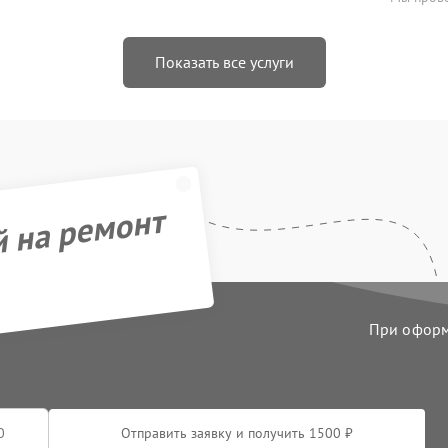
Показать все услуги
й на ремонт
При оформл
Отправить заявку и получить 1500 ₽