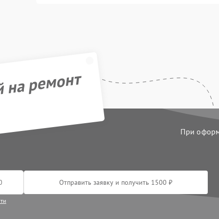
й на ремонт
При оформл
Отправить заявку и получить 1500 ₽
сти