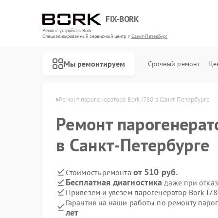
FIX-BORK
Ремонт устройств Bork
Специализированный cервисный центр г.
Санкт-Петербург
Мы ремонтируем
Срочный ремонт
Це
 в Санкт-Петербурге
Ремонт парогенератора Bork I780 в Санкт-Петербурге
Ремонт парогенерат
в Санкт-Петербурге
от 510 руб.
Стоимость ремонта
Бесплатная диагностика
даже при отказ
Привезем и увезем парогенератор Bork I78
Гарантия на наши работы по ремонту паро
лет
Ремонт роботов-пылесосов Bork
Ремонт массажных кресел Bork
Ремонт гладильных систем Bork
Ремонт индукционных плит Bork
Ремонт водонагревателей Bork
Ремонт микроволновых печей Bork
Ремонт увлажнителей воздуха Bork
Ремонт очистителей воздуха Bork
Ремонт электросамокатов Bork
Ремонт вертикальных пылесосов Bork