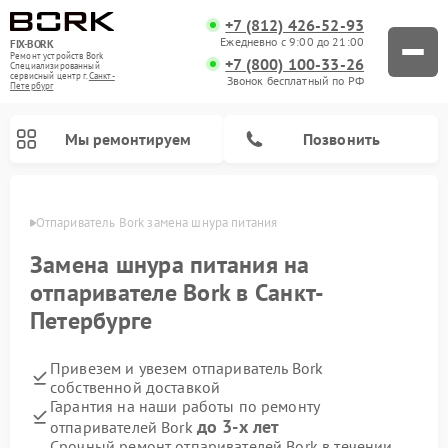
+7 (812) 426-52-93
Ежедневно с 9:00 до 21:00
FIX-BORK
Ремонт устройств Bork
+7 (800) 100-33-26
Специализированный
cервисный центр г.
Санкт-
Звонок бесплатный по РФ
Петербург
Мы ремонтируем
Позвонить
бурге
Отпариватель Bork замена шнура питания
Замена шнура питания на
отпаривателе Bork в Санкт-
Петербурге
Привезем и увезем отпариватель Bork
собственной доставкой
Гарантия на наши работы по ремонту
Ремонт вертикальных пылесосов Bork
Ремонт индукционных плит Bork
Ремонт микроволновых печей Bork
Ремонт увлажнителей воздуха Bork
Ремонт очистителей воздуха Bork
Ремонт гладильных систем Bork
до 3-х лет
отпаривателей Bork
Срочный ремонт отпаривателей Bork в течении