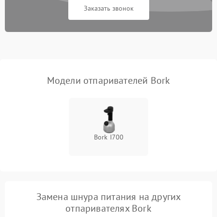
Заказать звонок
Поломка системы защиты
1000 ₽
Подробнее →
от короткого замыкания
Повреждение системы
защиты от
1000 ₽
Подробнее →
перенапряжения
Модели отпаривателей Bork
Поломка системы защиты
1000 ₽
Подробнее →
от замыкания
Повреждение системы
1000 ₽
Подробнее →
защиты от перегрузок
Bork I700
Замена шнура питания на других
отпаривателях Bork