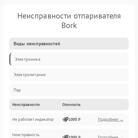
Неисправности отпаривателя
Bork
Виды неисправностей
Электроника
Электропитание
Пар
Неисправности
Стоимость
Герметичность
Не работает индикатор
1000 ₽
Подробнее →
Механические повреждения
Неисправность
1000 ₽
Подробнее →