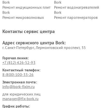
Bork
Bork
Ремонт индукционных плит
Ремонт водонагревателей
Bork
Bork
Ремонт микроволновых
Ремонт парогенераторов
печей Bork
Bork
Ремонт увлажнителей
Ремонт пылесосов Bork
Контакты сервис центра
воздуха Bork
Ремонт очистителей воздуха
Ремонт электросамокатов
Адрес сервисного центра Bork:
Bork
Bork
г. Санкт-Петербург, Лермонтовский проспект, 35
Горячая линия:
+7 (812) 426-52-93
Контактный телефон:
8 (800) 100-33-26
Электронная почта:
info@bork-fixim.ru
для юридических лиц
manager@fix-bork.ru
График работы: