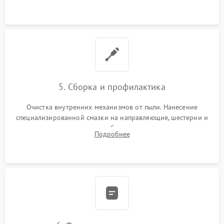
электронных плат, пайка контактов и замена сгоревших
элементов блока питания.
5. Сборка и профилактика
Очистка внутренних механизмов от пыли. Нанесение
специализированной смазки на направляющие, шестерни и
шарниры для плавного и бесшумного хода каретки.
Подробнее
Подключение всех шлейфов, сборка каркаса и аккуратная
установка обивки.