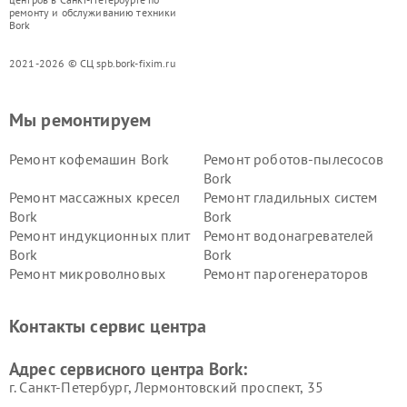
ремонту и обслуживанию техники
Bork
2021-2026 © СЦ spb.bork-fixim.ru
Мы ремонтируем
Ремонт кофемашин Bork
Ремонт роботов-пылесосов
Bork
Ремонт массажных кресел
Ремонт гладильных систем
Bork
Bork
Ремонт индукционных плит
Ремонт водонагревателей
Bork
Bork
Ремонт микроволновых
Ремонт парогенераторов
печей Bork
Bork
Ремонт увлажнителей
Ремонт пылесосов Bork
Контакты сервис центра
воздуха Bork
Ремонт очистителей воздуха
Ремонт электросамокатов
Адрес сервисного центра Bork:
Bork
Bork
г. Санкт-Петербург, Лермонтовский проспект, 35