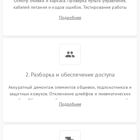
Осмотр обивки и каркаса. Проверка пульта управления,
кабелей питания и кодов ошибок. Тестирование работы
роликового механизма, компрессора и воздушных подушек
Подробнее
в разных режимах для выявления неисправных зон и
посторонних шумов.
2. Разборка и обеспечение доступа
Аккуратный демонтаж элементов обшивки, подлокотников и
защитных кожухов. Отключение шлейфов и пневматических
трубок. Обеспечение безопасного доступа к материнской
Подробнее
плате, блоку питания, моторам и каретке массажного
механизма.