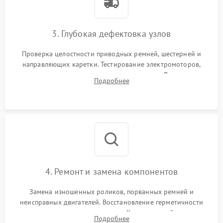
3. Глубокая дефектовка узлов
Проверка целостности приводных ремней, шестерней и
направляющих каретки. Тестирование электромоторов,
электромагнитных клапанов и компрессора. Диагностика
Подробнее
материнской платы, датчиков положения и целостности
пневмомагистралей.
4. Ремонт и замена компонентов
Замена изношенных роликов, порванных ремней и
неисправных двигателей. Восстановление герметичности
воздушных подушек и шлангов. Компонентный ремонт
Подробнее