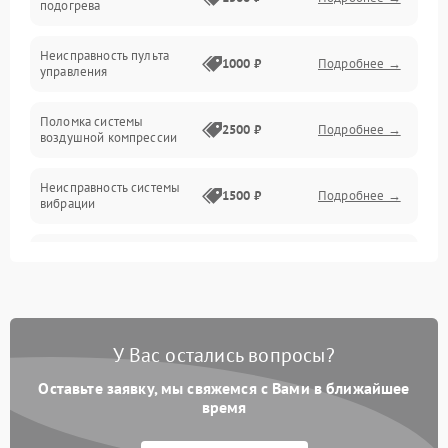
подогрева
Проблемы с воздушными подушками
Неисправность пульта
1000 ₽
Подробнее →
управления
Проблемы с положением и движением
Поломка системы
2500 ₽
Подробнее →
воздушной компрессии
Электроника и датчики
Неисправность системы
1500 ₽
Подробнее →
вибрации
Неисправность системы
1500 ₽
Подробнее →
защиты от перегрузок
Повреждение системы
автоматического
1500 ₽
Подробнее →
У Вас остались вопросы?
отключения
Оставьте заявку, мы свяжемся с Вами в ближайшее
Поломка системы защиты
время
1500 ₽
Подробнее →
от короткого замыкания