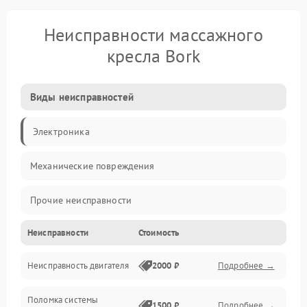
Неисправности массажного
кресла Bork
Виды неисправностей
Электроника
Механические повреждения
Прочие неисправности
Неисправности
Стоимость
Управление
Неисправность двигателя
2000 ₽
Подробнее →
Проблемы с массажем
Поломка системы
Включение и питание
1500 ₽
Подробнее →