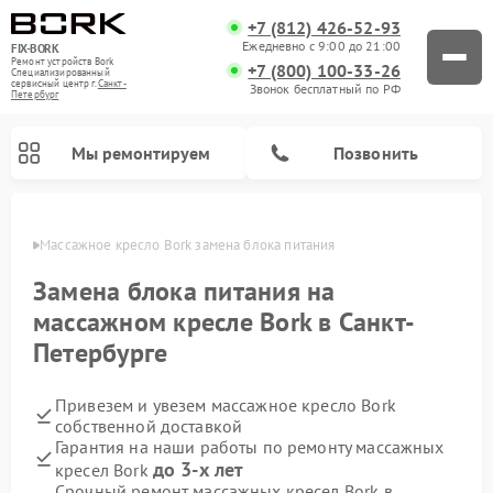
+7 (812) 426-52-93
Ежедневно с 9:00 до 21:00
FIX-BORK
Ремонт устройств Bork
+7 (800) 100-33-26
Специализированный
cервисный центр г.
Санкт-
Звонок бесплатный по РФ
Петербург
Мы ремонтируем
Позвонить
бурге
Массажное кресло Bork замена блока питания
Замена блока питания на
массажном кресле Bork в Санкт-
Петербурге
Привезем и увезем массажное кресло Bork
собственной доставкой
Гарантия на наши работы по ремонту массажных
Ремонт вертикальных пылесосов Bork
Ремонт гладильных систем Bork
Ремонт индукционных плит Bork
Ремонт микроволновых печей Bork
Ремонт увлажнителей воздуха Bork
Ремонт очистителей воздуха Bork
до 3-х лет
кресел Bork
Срочный ремонт массажных кресел Bork в