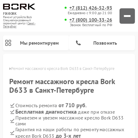
+7 (812) 426-52-93
Ежедневно с 9:00 до 21:00
FIX-BORK
Ремонт устройств Bork
+7 (800) 100-33-26
Специализированный
cервисный центр г.
Санкт-
Звонок бесплатный по РФ
Петербург
Мы ремонтируем
Позвонить
бурге
Ремонт массажного кресла Bork D633 в Санкт-Петербурге
Ремонт массажного кресла Bork
D633 в Санкт-Петербурге
от 710 руб.
Стоимость ремонта
Бесплатная диагностика
даже при отказе
Привезем и увезем массажное кресло Bork D633
сами
Ремонт вертикальных пылесосов Bork
Ремонт гладильных систем Bork
Ремонт индукционных плит Bork
Ремонт микроволновых печей Bork
Ремонт увлажнителей воздуха Bork
Ремонт очистителей воздуха Bork
Гарантия на наши работы по ремонту массажных
до 3-х лет
кресел Bork D633