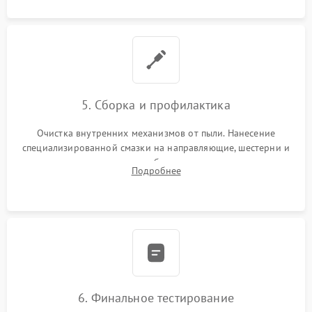
5. Сборка и профилактика
Очистка внутренних механизмов от пыли. Нанесение
специализированной смазки на направляющие, шестерни и
шарниры для плавного и бесшумного хода каретки.
Подробнее
Подключение всех шлейфов, сборка каркаса и аккуратная
установка обивки.
6. Финальное тестирование