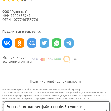
4.9-5.0
ООО "Русервис"
ИНН 7702633247
ОГРН 1077746335776
Поделиться в соц. сетях:
Мы принимаем
все формы оплаты
Политика конфиденциальности
Вся информация на сайте носит исключительно справочный характер.
Товарные знаки используются исключительно для описания устройств, в отношении которых
сервисные центры spb.bork-fixim.ru предоставляют услуги по ремонту. Услуги оказываются в
неавторизованных сервисных центрах spb.bork-fixim.ru, которые не связаны с
правообладателями товарных знаков или их официальными представителями.
Ремонт осуществляется для устройств, уже введенных в гражданский оборот в соответствии
Этот сайт использует файлы cookie. Вы можете
со статьей 1487 ГК РФ.
Использование товарных знаков не преследует цели индивидуализации услуг или введения