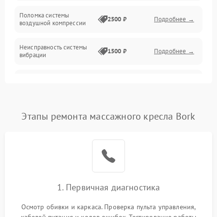
Проблемы с положением и движением
Поломка системы
2500 ₽
Подробнее →
воздушной компрессии
Электроника и датчики
Неисправность системы
1500 ₽
Подробнее →
вибрации
Неисправность системы
1500 ₽
Подробнее →
защиты от перегрузок
Повреждение системы
Этапы ремонта массажного кресла Bork
автоматического
1500 ₽
Подробнее →
отключения
Поломка системы защиты
1500 ₽
Подробнее →
от короткого замыкания
Неисправность системы
1. Первичная диагностика
1500 ₽
Подробнее →
защиты от перегрева
Осмотр обивки и каркаса. Проверка пульта управления,
Повреждение системы