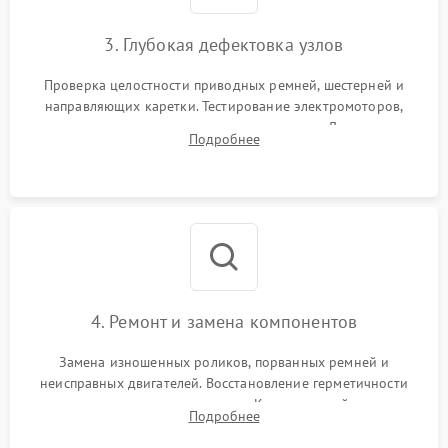
3. Глубокая дефектовка узлов
Проверка целостности приводных ремней, шестерней и
направляющих каретки. Тестирование электромоторов,
электромагнитных клапанов и компрессора. Диагностика
Подробнее
материнской платы, датчиков положения и целостности
пневмомагистралей.
4. Ремонт и замена компонентов
Замена изношенных роликов, порванных ремней и
неисправных двигателей. Восстановление герметичности
воздушных подушек и шлангов. Компонентный ремонт
Подробнее
электронных плат, пайка контактов и замена сгоревших
элементов блока питания.