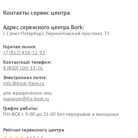
печей Bork
Bork
Ремонт увлажнителей
Ремонт пылесосов Bork
Контакты сервис центра
воздуха Bork
Ремонт очистителей воздуха
Ремонт электросамокатов
Адрес сервисного центра Bork:
Bork
Bork
г. Санкт-Петербург, Лермонтовский проспект, 35
Горячая линия:
+7 (812) 426-52-93
Контактный телефон:
8 (800) 100-33-26
Электронная почта:
info@bork-fixim.ru
для юридических лиц
manager@fix-bork.ru
График работы:
ПН-ВСК с 9:00 до 21:00 без перерывов и выходных
Рейтинг сервисного центра