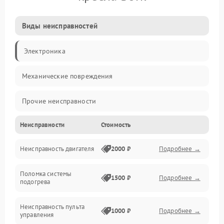
Виды неисправностей
Электроника
Механические повреждения
Прочие неисправности
Неисправности
Стоимость
Управление
Неисправность двигателя
2000 ₽
Подробнее →
Проблемы с массажем
Поломка системы
Включение и питание
1500 ₽
Подробнее →
подогрева
Проблемы с воздушными подушками
Неисправность пульта
1000 ₽
Подробнее →
управления