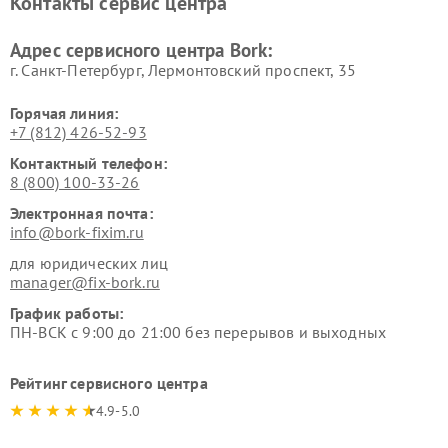
Контакты сервис центра
воздуха Bork
Ремонт очистителей воздуха
Ремонт электросамокатов
Адрес сервисного центра Bork:
Bork
Bork
г. Санкт-Петербург, Лермонтовский проспект, 35
Горячая линия:
+7 (812) 426-52-93
Контактный телефон:
8 (800) 100-33-26
Электронная почта:
info@bork-fixim.ru
для юридических лиц
manager@fix-bork.ru
График работы:
ПН-ВСК с 9:00 до 21:00 без перерывов и выходных
Рейтинг сервисного центра
4.9-5.0