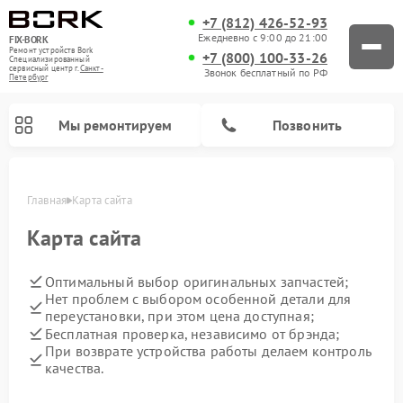
+7 (812) 426-52-93
Ежедневно с 9:00 до 21:00
FIX-BORK
Ремонт устройств Bork
+7 (800) 100-33-26
Специализированный
cервисный центр г.
Санкт-
Звонок бесплатный по РФ
Петербург
Мы ремонтируем
Позвонить
Главная
Карта сайта
Карта сайта
Оптимальный выбор оригинальных запчастей;
Нет проблем с выбором особенной детали для
переустановки, при этом цена доступная;
Бесплатная проверка, независимо от брэнда;
При возврате устройства работы делаем контроль
качества.
Ремонт индукционных плит Bork
Ремонт микроволновых печей Bork
Ремонт увлажнителей воздуха Bork
Ремонт очистителей воздуха Bork
Ремонт вертикальных пылесосов Bork
Ремонт гладильных систем Bork