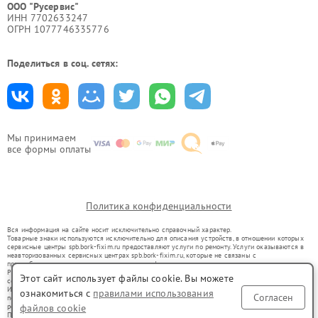
ООО "Русервис"
ИНН 7702633247
ОГРН 1077746335776
Поделиться в соц. сетях:
Мы принимаем
все формы оплаты
Политика конфиденциальности
Вся информация на сайте носит исключительно справочный характер.
Товарные знаки используются исключительно для описания устройств, в отношении которых
сервисные центры spb.bork-fixim.ru предоставляют услуги по ремонту. Услуги оказываются в
неавторизованных сервисных центрах spb.bork-fixim.ru, которые не связаны с
правообладателями товарных знаков или их официальными представителями.
Ремонт осуществляется для устройств, уже введенных в гражданский оборот в соответствии
Этот сайт использует файлы cookie. Вы можете
со статьей 1487 ГК РФ.
Использование товарных знаков не преследует цели индивидуализации услуг или введения
ознакомиться с
правилами использования
Согласен
потребителей в заблуждение, а служит для информирования о предоставляемых услугах по
файлов cookie
ремонту техники указанных брендов.
Представленная на сайте информация не является публичной офертой, определяемой