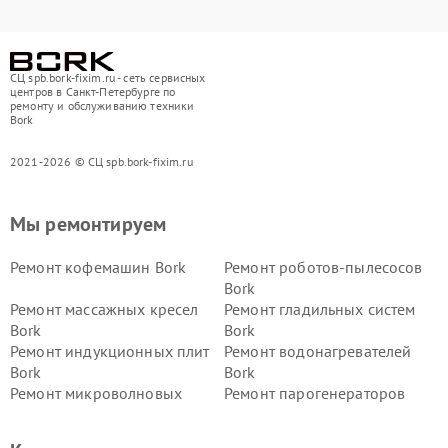
СЦ spb.bork-fixim.ru - сеть сервисных
центров в Санкт-Петербурге по
ремонту и обслуживанию техники
Bork
2021-2026 © СЦ spb.bork-fixim.ru
Мы ремонтируем
Ремонт кофемашин Bork
Ремонт роботов-пылесосов
Bork
Ремонт массажных кресел
Ремонт гладильных систем
Bork
Bork
Ремонт индукционных плит
Ремонт водонагревателей
Bork
Bork
Ремонт микроволновых
Ремонт парогенераторов
печей Bork
Bork
Ремонт увлажнителей
Ремонт пылесосов Bork