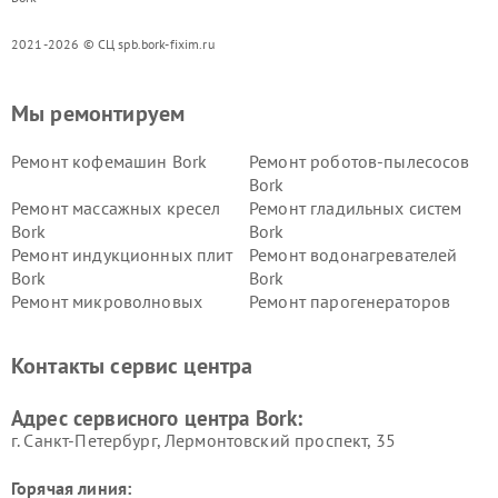
2021-2026 © СЦ spb.bork-fixim.ru
Мы ремонтируем
Ремонт кофемашин Bork
Ремонт роботов-пылесосов
Bork
Ремонт массажных кресел
Ремонт гладильных систем
Bork
Bork
Ремонт индукционных плит
Ремонт водонагревателей
Bork
Bork
Ремонт микроволновых
Ремонт парогенераторов
печей Bork
Bork
Ремонт увлажнителей
Ремонт пылесосов Bork
Контакты сервис центра
воздуха Bork
Ремонт очистителей воздуха
Ремонт электросамокатов
Адрес сервисного центра Bork:
Bork
Bork
г. Санкт-Петербург, Лермонтовский проспект, 35
Горячая линия: