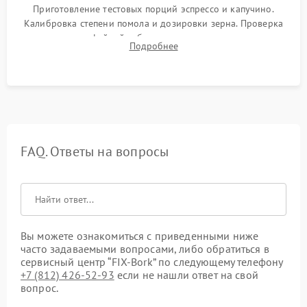
Приготовление тестовых порций эспрессо и капучино.
Калибровка степени помола и дозировки зерна. Проверка
плотности кофейной таблетки, температуры напитка и
Подробнее
качества молочной пены. Контроль отсутствия посторонних
шумов и протечек.
FAQ. Ответы на вопросы
Вы можете ознакомиться с приведенными ниже
часто задаваемыми вопросами, либо обратиться в
сервисный центр “FIX-Bork” по следующему телефону
+7 (812) 426-52-93
если не нашли ответ на свой
вопрос.