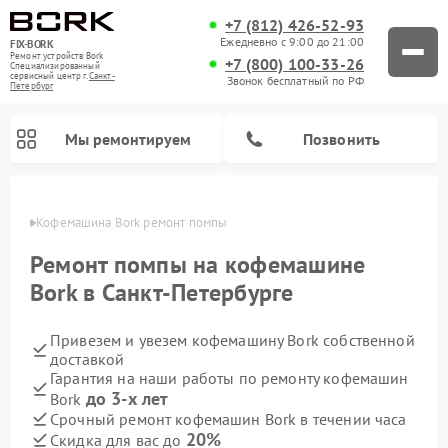
+7 (812) 426-52-93
Ежедневно с 9:00 до 21:00
FIX-BORK
Ремонт устройств Bork
+7 (800) 100-33-26
Специализированный
cервисный центр г.
Санкт-
Звонок бесплатный по РФ
Петербург
Мы ремонтируем
Позвонить
бурге
Кофемашина Bork ремонт помпы
Ремонт помпы на кофемашине
Bork в Санкт-Петербурге
Привезем и увезем кофемашину Bork собственной
доставкой
Гарантия на наши работы по ремонту кофемашин
до 3-х лет
Bork
Ремонт вертикальных пылесосов Bork
Ремонт гладильных систем Bork
Ремонт индукционных плит Bork
Ремонт микроволновых печей Bork
Ремонт увлажнителей воздуха Bork
Ремонт очистителей воздуха Bork
Срочный ремонт кофемашин Bork в течении часа
20%
Скидка для вас до