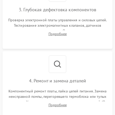
3. Глубокая дефектовка компонентов
Проверка электронной платы управления и силовых цепей.
Тестирование электромагнитных клапанов, датчиков
температуры и расходомера. Оценка степени износа
Подробнее
жерновов кофемолки, уплотнительных колец гидросистемы
и шестерней редуктора.
4. Ремонт и замена деталей
Компонентный ремонт платы, пайка цепей питания. Замена
неисправной помпы, перегоревшего термоблока или тупых
жерновов. Установка новых силиконовых уплотнителей (O-
Подробнее
ring) и тефлоновых трубок для надежного устранения
протечек.