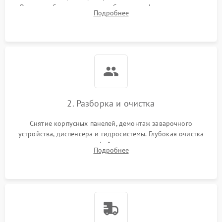
Оценка работы помпы, термоблока и кофемолки на слух.
Подробнее
Измерение температуры и давления воды для выявления
локализации поломки.
2. Разборка и очистка
Снятие корпусных панелей, демонтаж заварочного
устройства, диспенсера и гидросистемы. Глубокая очистка
внутренних узлов от кофейных масел, жмыха и накипи.
Подробнее
Промывка дренажных каналов и фильтров с использованием
специализированной химии.