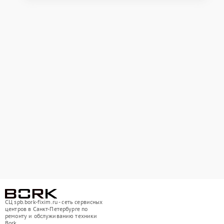
СЦ spb.bork-fixim.ru - сеть сервисных
центров в Санкт-Петербурге по
ремонту и обслуживанию техники
Bork