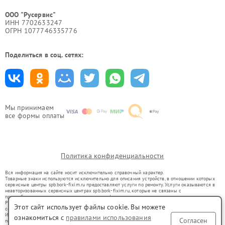
ООО "Русервис"
ИНН 7702633247
ОГРН 1077746335776
Поделиться в соц. сетях:
Мы принимаем
все формы оплаты
Политика конфиденциальности
Вся информация на сайте носит исключительно справочный характер.
Товарные знаки используются исключительно для описания устройств, в отношении которых
сервисные центры spb.bork-fixim.ru предоставляют услуги по ремонту. Услуги оказываются в
неавторизованных сервисных центрах spb.bork-fixim.ru, которые не связаны с
правообладателями товарных знаков или их официальными представителями.
Ремонт осуществляется для устройств, уже введенных в гражданский оборот в соответствии
Этот сайт использует файлы cookie. Вы можете
со статьей 1487 ГК РФ.
Использование товарных знаков не преследует цели индивидуализации услуг или введения
ознакомиться с
правилами использования
Согласен
потребителей в заблуждение, а служит для информирования о предоставляемых услугах по