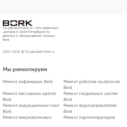
СЦ spb.bork-fixim.ru - сеть сервисных
центров в Санкт-Петербурге по
ремонту и обслуживанию техники
Bork
2021-2026 © СЦ spb.bork-fixim.ru
Мы ремонтируем
Ремонт кофемашин Bork
Ремонт роботов-пылесосов
Bork
Ремонт массажных кресел
Ремонт гладильных систем
Bork
Bork
Ремонт индукционных плит
Ремонт водонагревателей
Bork
Bork
Ремонт микроволновых
Ремонт парогенераторов
печей Bork
Bork