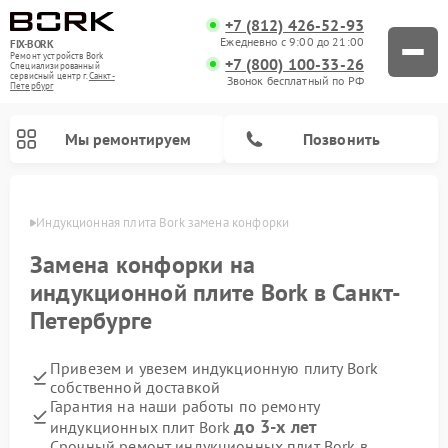
+7 (812) 426-52-93
Ежедневно с 9:00 до 21:00
FIX-BORK
Ремонт устройств Bork
+7 (800) 100-33-26
Специализированный
cервисный центр г.
Санкт-
Звонок бесплатный по РФ
Петербург
Мы ремонтируем
Позвонить
бурге
Индукционная плита Bork замена конфорки
Замена конфорки на
индукционной плите Bork в Санкт-
Петербурге
Привезем и увезем индукционную плиту Bork
собственной доставкой
Гарантия на наши работы по ремонту
Ремонт вертикальных пылесосов Bork
Ремонт гладильных систем Bork
Ремонт микроволновых печей Bork
Ремонт увлажнителей воздуха Bork
Ремонт очистителей воздуха Bork
до 3-х лет
индукционных плит Bork
Срочный ремонт индукционных плит Bork в