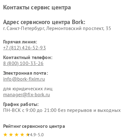
Ремонт увлажнителей
Ремонт пылесосов Bork
Контакты сервис центра
воздуха Bork
Ремонт очистителей воздуха
Ремонт электросамокатов
Адрес сервисного центра Bork:
Bork
Bork
г. Санкт-Петербург, Лермонтовский проспект, 35
Горячая линия:
+7 (812) 426-52-93
Контактный телефон:
8 (800) 100-33-26
Электронная почта:
info@bork-fixim.ru
для юридических лиц
manager@fix-bork.ru
График работы:
ПН-ВСК с 9:00 до 21:00 без перерывов и выходных
Рейтинг сервисного центра
4.9-5.0