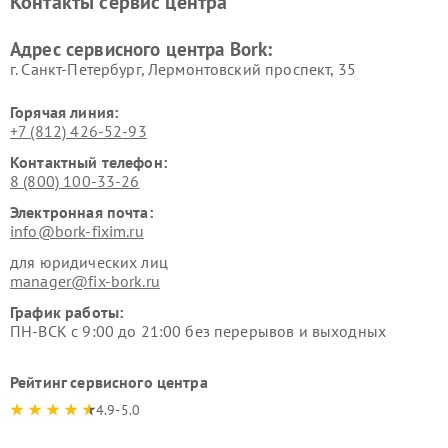
Контакты сервис центра
воздуха Bork
Ремонт очистителей воздуха
Ремонт электросамокатов
Адрес сервисного центра Bork:
Bork
Bork
г. Санкт-Петербург, Лермонтовский проспект, 35
Горячая линия:
+7 (812) 426-52-93
Контактный телефон:
8 (800) 100-33-26
Электронная почта:
info@bork-fixim.ru
для юридических лиц
manager@fix-bork.ru
График работы:
ПН-ВСК с 9:00 до 21:00 без перерывов и выходных
Рейтинг сервисного центра
4.9-5.0