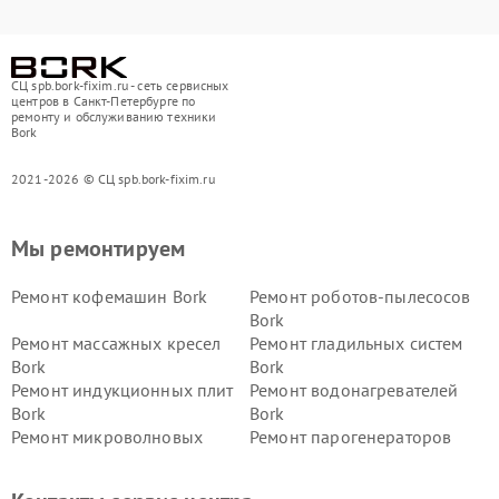
СЦ spb.bork-fixim.ru - сеть сервисных
центров в Санкт-Петербурге по
ремонту и обслуживанию техники
Bork
2021-2026 © СЦ spb.bork-fixim.ru
Мы ремонтируем
Ремонт кофемашин Bork
Ремонт роботов-пылесосов
Bork
Ремонт массажных кресел
Ремонт гладильных систем
Bork
Bork
Ремонт индукционных плит
Ремонт водонагревателей
Bork
Bork
Ремонт микроволновых
Ремонт парогенераторов
печей Bork
Bork
Ремонт увлажнителей
Ремонт пылесосов Bork