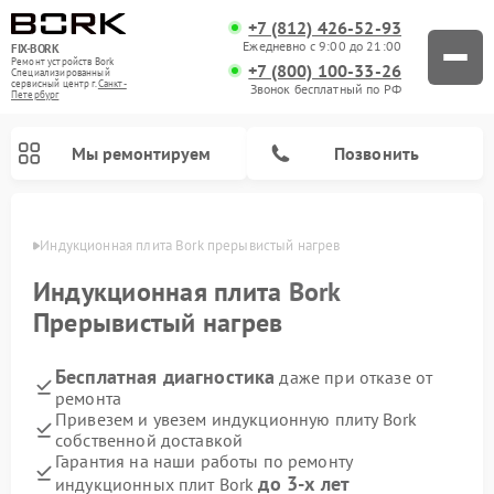
+7 (812) 426-52-93
Ежедневно с 9:00 до 21:00
FIX-BORK
Ремонт устройств Bork
+7 (800) 100-33-26
Специализированный
cервисный центр г.
Санкт-
Звонок бесплатный по РФ
Петербург
Мы ремонтируем
Позвонить
бурге
Индукционная плита Bork прерывистый нагрев
Индукционная плита
Bork
Прерывистый нагрев
Бесплатная диагностика
даже при отказе от
ремонта
Привезем и увезем индукционную плиту Bork
собственной доставкой
Ремонт вертикальных пылесосов Bork
Ремонт гладильных систем Bork
Ремонт микроволновых печей Bork
Ремонт увлажнителей воздуха Bork
Ремонт очистителей воздуха Bork
Гарантия на наши работы по ремонту
до 3-х лет
индукционных плит Bork