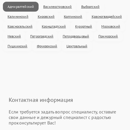
Адмиралтейский
Василеостровский
Выборгский
Калининский
Кировский
Колпинский
Красногвардейский
Красносельский
Кронштадтский
Курортный
Московский
Невский
Петроградский
Петродворцовый
Приморский
Пушкинский
Фрунзенский
Центральный
Контактная информация
Если требуется задать вопрос специалисту, оставьте
свои данные и дежурный специалист с радостью
проконсультирует Вас!