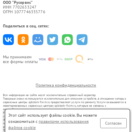
ООО "Русервис"
ИНН 7702633247
ОГРН 1077746335776
Поделиться в соц. сетях:
Мы принимаем
все формы оплаты
Политика конфиденциальности
Вся информация на сайте носит исключительно справочный характер.
Товарные знаки используются исключительно для описания устройств, в отношении которых
сервисные центры spb.bork-fixim.ru предоставляют услуги по ремонту. Услуги оказываются в
неавторизованных сервисных центрах spb.bork-fixim.ru, которые не связаны с
правообладателями товарных знаков или их официальными представителями.
Ремонт осуществляется для устройств, уже введенных в гражданский оборот в соответствии
Этот сайт использует файлы cookie. Вы можете
со статьей 1487 ГК РФ.
Использование товарных знаков не преследует цели индивидуализации услуг или введения
ознакомиться с
правилами использования
Согласен
потребителей в заблуждение, а служит для информирования о предоставляемых услугах по
файлов cookie
ремонту техники указанных брендов.
Представленная на сайте информация не является публичной офертой, определяемой