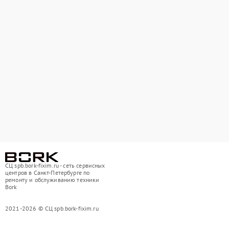
СЦ spb.bork-fixim.ru - сеть сервисных
центров в Санкт-Петербурге по
ремонту и обслуживанию техники
Bork
2021-2026 © СЦ spb.bork-fixim.ru