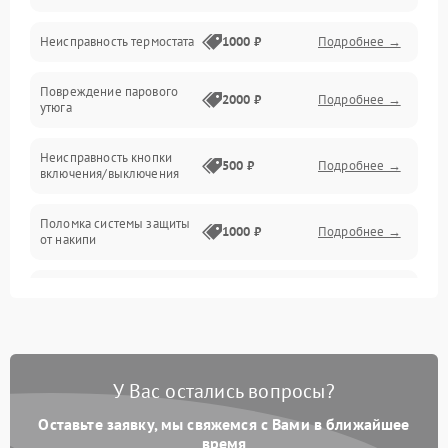
Электроника/Механические
Неисправность термостата
1000 ₽
Подробнее →
Повреждение парового
2000 ₽
Подробнее →
утюга
Неисправность кнопки
500 ₽
Подробнее →
включения/выключения
Поломка системы защиты
1000 ₽
Подробнее →
от накипи
Неисправность
500 ₽
Подробнее →
индикатора уровня воды
Поломка системы
автоматического
1500 ₽
Подробнее →
У Вас остались вопросы?
отключения
Оставьте заявку, мы свяжемся с Вами в ближайшее
Неисправность системы
время
2000 ₽
Подробнее →