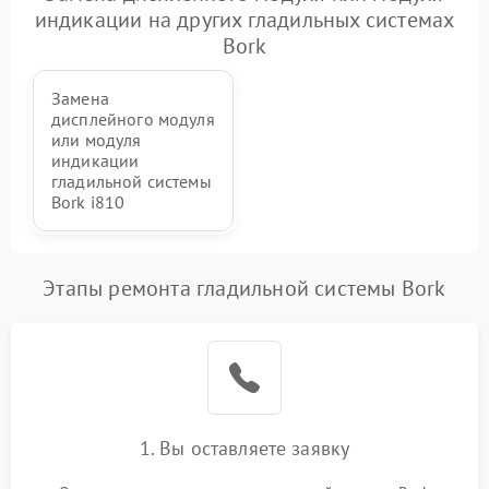
питания
индикации на других гладильных системах
Bork
Проблемы с пайкой на
1000 ₽
Подробнее →
плате
Замена
дисплейного модуля
Неисправность кнопок
или модуля
500 ₽
Подробнее →
управления
индикации
гладильной системы
Bork i810
Неисправность системы
автоматического
1500 ₽
Подробнее →
отключения
Этапы ремонта гладильной системы Bork
Неисправность
2000 ₽
Подробнее →
индикаторов (дисплея)
1. Вы оставляете заявку