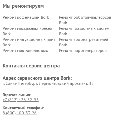
Мы ремонтируем
Ремонт кофемашин Bork
Ремонт роботов-пылесосов
Bork
Ремонт массажных кресел
Ремонт гладильных систем
Bork
Bork
Ремонт индукционных плит
Ремонт водонагревателей
Bork
Bork
Ремонт микроволновых
Ремонт парогенераторов
печей Bork
Bork
Ремонт увлажнителей
Ремонт пылесосов Bork
Контакты сервис центра
воздуха Bork
Ремонт очистителей воздуха
Ремонт электросамокатов
Адрес сервисного центра Bork:
Bork
Bork
г. Санкт-Петербург, Лермонтовский проспект, 35
Горячая линия:
+7 (812) 426-52-93
Контактный телефон:
8 (800) 100-33-26