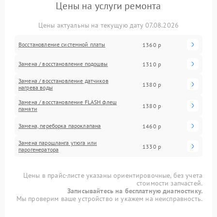
Цены на услуги ремонта
Цены актуальны на текущую дату 07.08.2026
Восстановление системной платы
1360 р
Замена / восстановление подошвы
1310 р
Замена / восстановление датчиков
1380 р
нагрева воды
Замена / восстановление FLASH флеш
1380 р
памяти
Замена, переборка пароклапана
1460 р
Замена парошланга утюга или
1330 р
парогенератора
Цены в прайс-листе указаны ориентировочные, без учета
стоимости запчастей.
Записывайтесь на бесплатную диагностику.
Мы проверим ваше устройство и укажем на неисправность.