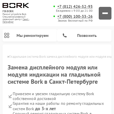
+7 (812) 426-52-93
Ежедневно с 9:00 до 21:00
FIX-BORK
Ремонт устройств Bork
+7 (800) 100-33-26
Специализированный
cервисный центр г.
Санкт-
Звонок бесплатный по РФ
Петербург
Мы ремонтируем
Позвонить
бурге
Гладильная система Bork замена дисплейного модуля или модуля инди
Замена дисплейного модуля или
модуля индикации на гладильной
системе Bork в Санкт-Петербурге
Привезем и увезем гладильную систему Bork
собственной доставкой
Гарантия на наши работы по ремонту гладильных
Ремонт вертикальных пылесосов Bork
Ремонт индукционных плит Bork
Ремонт микроволновых печей Bork
Ремонт увлажнителей воздуха Bork
Ремонт очистителей воздуха Bork
до 3-х лет
систем Bork
Срочный ремонт гладильных систем Bork в