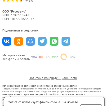
4.9-5.0
ООО "Русервис"
ИНН 7702633247
ОГРН 1077746335776
Поделиться в соц. сетях:
Мы принимаем
все формы оплаты
Политика конфиденциальности
Вся информация на сайте носит исключительно справочный характер.
Товарные знаки используются исключительно для описания устройств, в отношении которых
сервисные центры spb.bork-fixim.ru предоставляют услуги по ремонту. Услуги оказываются в
неавторизованных сервисных центрах spb.bork-fixim.ru, которые не связаны с
правообладателями товарных знаков или их официальными представителями.
Ремонт осуществляется для устройств, уже введенных в гражданский оборот в соответствии
Этот сайт использует файлы cookie. Вы можете
со статьей 1487 ГК РФ.
Использование товарных знаков не преследует цели индивидуализации услуг или введения