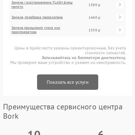
Замена / восстановление FLASH флеш
1380 р
памяти
Замена, переборка пароклапана
1460 р
Замена парошланга утюга или
1330 р
парогенератора
Цены в прайс-листе указаны ориентировочные, без учета
стоимости запчастей.
Записывайтесь на бесплатную диагностику.
Мы проверим ваше устройство и укажем на неисправность.
Показать все услуги
Преимущества сервисного центра
Bork
10
6