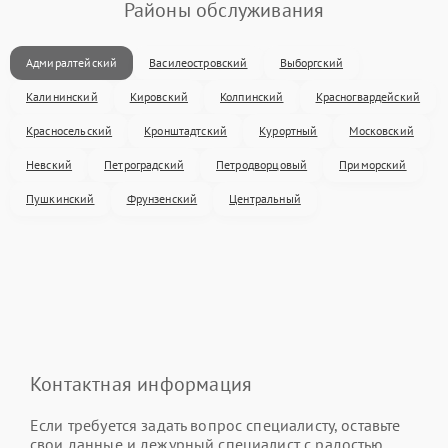
Районы обслуживания
Адмиралтейский
Василеостровский
Выборгский
Калининский
Кировский
Колпинский
Красногвардейский
Красносельский
Кронштадтский
Курортный
Московский
Невский
Петроградский
Петродворцовый
Приморский
Пушкинский
Фрунзенский
Центральный
Контактная информация
Если требуется задать вопрос специалисту, оставьте
свои данные и дежурный специалист с радостью