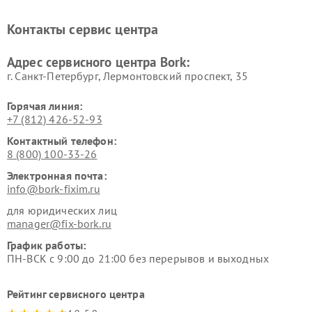
печей Bork
Bork
Ремонт увлажнителей
Ремонт пылесосов Bork
Контакты сервис центра
воздуха Bork
Ремонт очистителей воздуха
Ремонт электросамокатов
Адрес сервисного центра Bork:
Bork
Bork
г. Санкт-Петербург, Лермонтовский проспект, 35
Горячая линия:
+7 (812) 426-52-93
Контактный телефон:
8 (800) 100-33-26
Электронная почта:
info@bork-fixim.ru
для юридических лиц
manager@fix-bork.ru
График работы:
ПН-ВСК с 9:00 до 21:00 без перерывов и выходных
Рейтинг сервисного центра