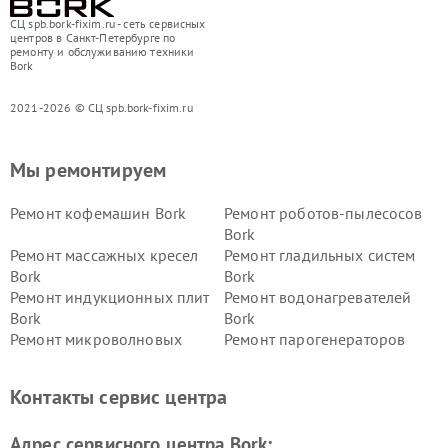
СЦ spb.bork-fixim.ru - сеть сервисных
центров в Санкт-Петербурге по
ремонту и обслуживанию техники
Bork
2021-2026 © СЦ spb.bork-fixim.ru
Мы ремонтируем
Ремонт кофемашин Bork
Ремонт роботов-пылесосов
Bork
Ремонт массажных кресел
Ремонт гладильных систем
Bork
Bork
Ремонт индукционных плит
Ремонт водонагревателей
Bork
Bork
Ремонт микроволновых
Ремонт парогенераторов
печей Bork
Bork
Ремонт увлажнителей
Ремонт пылесосов Bork
Контакты сервис центра
воздуха Bork
Ремонт очистителей воздуха
Ремонт электросамокатов
Адрес сервисного центра Bork:
Bork
Bork