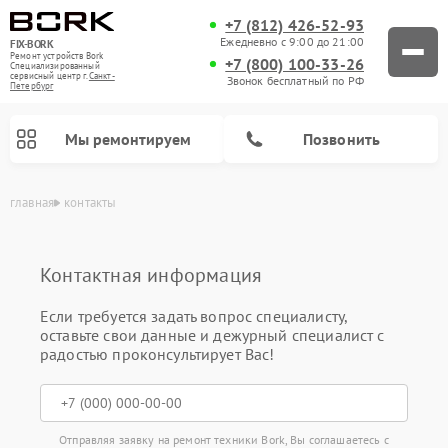
+7 (812) 426-52-93
Ежедневно с 9:00 до 21:00
FIX-BORK
Ремонт устройств Bork
+7 (800) 100-33-26
Специализированный
cервисный центр г.
Санкт-
Звонок бесплатный по РФ
Петербург
Мы ремонтируем
Позвонить
главная
контакты
Контактная информация
Если требуется задать вопрос специалисту,
оставьте свои данные и дежурный специалист с
радостью проконсультирует Вас!
Ремонт индукционных плит Bork
Ремонт микроволновых печей Bork
Ремонт увлажнителей воздуха Bork
Ремонт очистителей воздуха Bork
Ремонт вертикальных пылесосов Bork
Ремонт гладильных систем Bork
Отправляя заявку на ремонт техники Bork, Вы соглашаетесь с